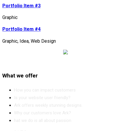
Portfolio Item #3
Graphic
Portfolio Item #4
Graphic
,
Idea
,
Web Design
What we offer
How you can impact customers
Is your website user friendly?
Ark offers weekly stunning designs.
Why our customers love Ark?
hat we do is all about passion