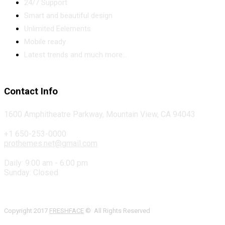
24/7 Support
Smart and beautiful design
Unlimited Eelements
Mobile ready
Latest trends and much more...
Contact Info
1600 Amphitheatre Parkway, Mountain View, CA 94043
+1 650-253-0000
prothemes.net@gmail.com
Daily: 9:00 am - 6:00 pm
Sunday: Closed
Copyright 2017
FRESHFACE
© All Rights Reserved