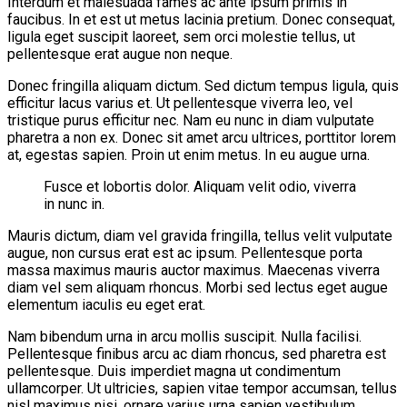
Interdum et malesuada fames ac ante ipsum primis in
faucibus. In et est ut metus lacinia pretium. Donec consequat,
ligula eget suscipit laoreet, sem orci molestie tellus, ut
pellentesque erat augue non neque.
Donec fringilla aliquam dictum. Sed dictum tempus ligula, quis
efficitur lacus varius et. Ut pellentesque viverra leo, vel
tristique purus efficitur nec. Nam eu nunc in diam vulputate
pharetra a non ex. Donec sit amet arcu ultrices, porttitor lorem
at, egestas sapien. Proin ut enim metus. In eu augue urna.
Fusce et lobortis dolor. Aliquam velit odio, viverra
in nunc in.
Mauris dictum, diam vel gravida fringilla, tellus velit vulputate
augue, non cursus erat est ac ipsum. Pellentesque porta
massa maximus mauris auctor maximus. Maecenas viverra
diam vel sem aliquam rhoncus. Morbi sed lectus eget augue
elementum iaculis eu eget erat.
Nam bibendum urna in arcu mollis suscipit. Nulla facilisi.
Pellentesque finibus arcu ac diam rhoncus, sed pharetra est
pellentesque. Duis imperdiet magna ut condimentum
ullamcorper. Ut ultricies, sapien vitae tempor accumsan, tellus
nisl maximus nisi, ornare varius urna sapien vestibulum